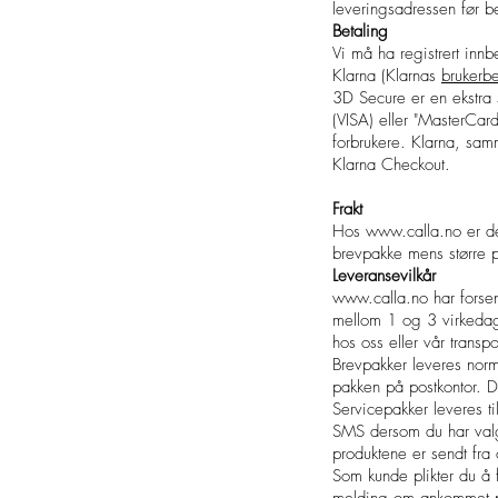
leveringsadressen før be
Betaling
Vi må ha registrert innb
Klarna (Klarnas
brukerbe
3D Secure er en ekstra s
(VISA) eller "MasterCar
forbrukere. Klarna, sa
Klarna Checkout.
Frakt
Hos
www.calla.no
er de
brevpakke mens større
Leveransevilkår
www.calla.no
har forsen
mellom 1 og 3 virkedager
hos oss eller vår transpo
Brevpakker leveres norma
pakken på postkontor. D
Servicepakker leveres ti
SMS dersom du har valgt
produktene er sendt fra 
Som kunde plikter du å 