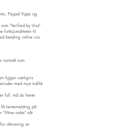
konto, Paypal Vipps og
 som "Verified by Visa"
funksjonaliteten til
d betaling online via
es normalt som
en ligger vanligvis
perioder med mye trafikk
 er full, må du hente
gg få hentemelding på
r "Mine ordre" når
for utlevering av