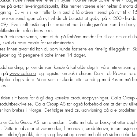
ke. Posten returnerer etter sitt system uavhentede pakker etter 7 dager
 på avtalt leveringstidspunkt, ikke henter varene eller nekter å motta d
regning. Du vil i slike tilfeller bli tilbudt å få ordren tilsendt på nytt til k
ke ønsker sendingen på nytt vil du bli belastet et gebyr på kr 200,- fra de
 kr 69,-. Eventuelt restbeløp blir kreditert mot betalingsmåten som ble beny
aktkostnader refunderes ikke.
 å returnere varen, samt at du på forhånd melder fra til oss om at du 
n, skal du bare betale for returkostnaden.
s innen avtalt tid kan du som kunde fastsette en rimelig tilleggsfrist. Sk
kjøpet og få pengene tilbake innen 14 dager.
dd sending, plikter du som kunde å forholde deg til våre rutiner som g
nn på
www.calla.no
og registrer en sak i chaten. Da vil du få svar fra 
hjelpe deg videre. Varer som er skadet etter sending med Posten må fr
les ut.
tiden sitt beste for å gi deg korrekte produktopplysninger. Calla Group A
produktbeskrivelse. Calla Group AS tar også forbehold om at det av ulike
ter kan brukes i Norge. Det følger med bruksanvisning på alle produkter
o
er Calla Group AS sin eiendom. Dette innhold er beskyttet etter oppha
 Dette innebærer at varemerker, firmanavn, produktnavn, informasjon o
ne, bilder/grafikk, design og layout og annet innhold på sidene ikke ka