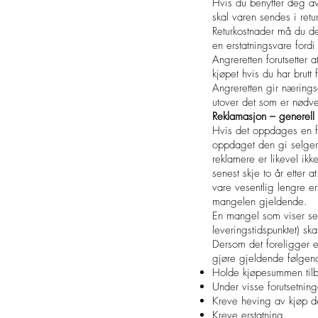
Hvis du benytter deg av 
skal varen sendes i retu
Returkostnader må du dek
en erstatningsvare fordi 
Angreretten forutsetter
kjøpet hvis du har brutt
Angreretten gir nærings
utover det som er nødve
Reklamasjon – generell 
Hvis det oppdages en fe
oppdaget den gi selgere
reklamere er likevel ik
senest skje to år etter 
vare vesentlig lengre er 
mangelen gjeldende.
En mangel som viser seg
leveringstidspunktet) sk
Dersom det foreligger e
gjøre gjeldende følgen
Holde kjøpesummen til
Under visse forutsetnin
Kreve heving av kjøp d
Kreve erstatning