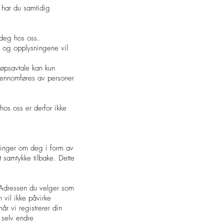
 har du samtidig
 deg hos oss.
e og opplysningene vil
jøpsavtale kan kun
jennomføres av personer
hos oss er derfor ikke
inger om deg i form av
 samtykke tilbake. Dette
 Adressen du velger som
 vil ikke påvirke
år vi registrerer din
 selv endre