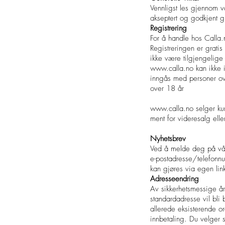
Vennligst les gjennom v
akseptert og godkjent g
Registrering
For å handle hos Calla.
Registreringen er grati
ikke være tilgjengelige
www.calla.no
kan ikke 
inngås med personer ov
over 18 år
www.calla.no selger kun 
ment for videresalg elle
Nyhetsbrev
Ved å melde deg på vårt
e-postadresse/telefonnu
kan gjøres via egen link
Adresseendring
Av sikkerhetsmessige å
standardadresse vil bli 
allerede eksisterende or
innbetaling. Du velger s