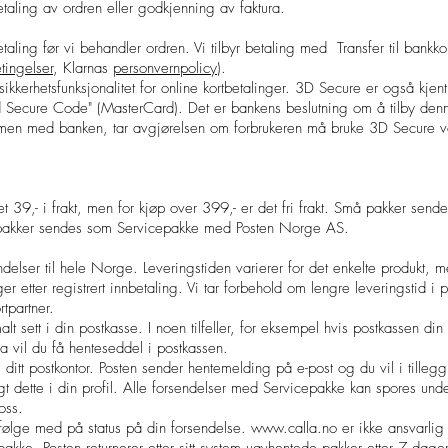
taling av ordren eller godkjenning av faktura.
etaling før vi behandler ordren. Vi tilbyr betaling med Transfer til bank
tingelser
, Klarnas
personvernpolicy
).
ikkerhetsfunksjonalitet for online kortbetalinger. 3D Secure er også kjent
d Secure Code" (MasterCard). Det er bankens beslutning om å tilby denne 
mmen med banken, tar avgjørelsen om forbrukeren må bruke 3D Secure ve
t 39,- i frakt, men for kjøp over 399,- er det fri frakt. Små pakker send
 pakker sendes som Servicepakke med Posten Norge AS.
delser til hele Norge. Leveringstiden varierer for det enkelte produkt, m
 etter registrert innbetaling. Vi tar forbehold om lengre leveringstid i 
rtpartner.
lt sett i din postkasse. I noen tilfeller, for eksempel hvis postkassen din
a vil du få henteseddel i postkassen.
l ditt postkontor. Posten sender hentemelding på e-post og du vil i tille
 dette i din profil. Alle forsendelser med Servicepakke kan spores unde
oss.
følge med på status på din forsendelse.
www.calla.no
er ikke ansvarlig 