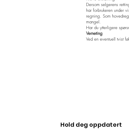
Dersom selgerens retting
har forbrukeren under vis
regning. Som hovedregel
mangel.
Har du ytterligere spør
Verneting
Ved en eventuell tvist f
Hold deg oppdatert