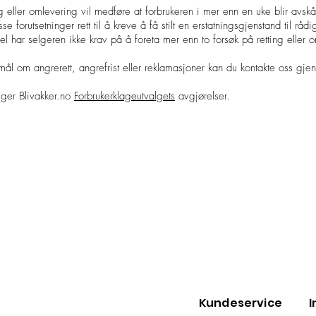
 eller omlevering vil medføre at forbrukeren i mer enn en uke blir avskår
se forutsetninger rett til å kreve å få stilt en erstatningsgjenstand til råd
 har selgeren ikke krav på å foreta mer enn to forsøk på retting eller
smål om angrerett, angrefrist eller reklamasjoner kan du kontakte oss gj
ølger Blivakker.no
Forbrukerklageutvalgets
avgjørelser.
Kundeservice
I