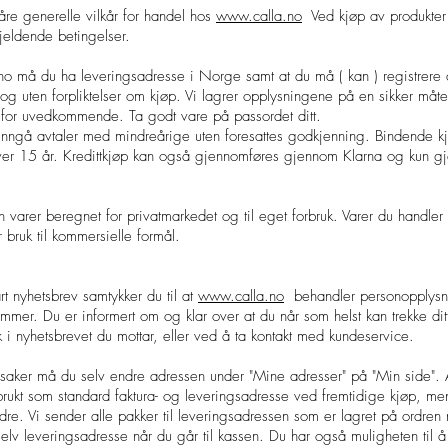
åre generelle vilkår for handel hos
www.calla.no
Ved kjøp av produkter
jeldende betingelser.
no må du ha leveringsadresse i Norge samt at du må ( kan ) registrere
s og uten forpliktelser om kjøp. Vi lagrer opplysningene på en sikker måt
 for uvedkommende. Ta godt vare på passordet ditt.
inngå avtaler med mindreårige uten foresattes godkjenning. Bindende k
er 15 år. Kredittkjøp kan også gjennomføres gjennom Klarna og kun g
varer beregnet for privatmarkedet og til eget forbruk. Varer du handler 
r bruk til kommersielle formål.
 nyhetsbrev samtykker du til at
www.calla.no
behandler personopplysn
mmer. Du er informert om og klar over at du når som helst kan trekke ditt
 i nyhetsbrevet du mottar, eller ved å ta kontakt med kundeservice.
rsaker må du selv endre adressen under "Mine adresser" på "Min side".
brukt som standard faktura- og leveringsadresse ved fremtidige kjøp, men
dre. Vi sender alle pakker til leveringsadressen som er lagret på ordren n
elv leveringsadresse når du går til kassen. Du har også muligheten til å