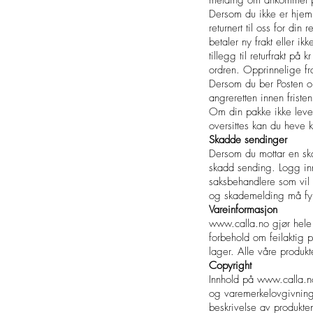
melding om ankommet pak
Dersom du ikke er hjemme
returnert til oss for din 
betaler ny frakt eller ik
tillegg til returfrakt på
ordren. Opprinnelige fr
Dersom du ber Posten om
angreretten innen friste
Om din pakke ikke levere
oversittes kan du heve 
Skadde sendinger
Dersom du mottar en ska
skadd sending. Logg i
saksbehandlere som vil 
og skademelding må fyl
Vareinformasjon
www.calla.no
gjør hele 
forbehold om feilaktig 
lager. Alle våre produk
Copyright
Innhold på
www.calla.n
og varemerkelovgivning.
beskrivelse av produkte