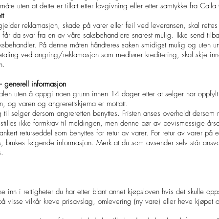
måte uten at dette er tillatt etter lovgivning eller etter samtykke fra Cal
tt
elder reklamasjon, skade på varer eller feil ved leveransen, skal rettes sk
 får da svar fra en av våre saksbehandlere snarest mulig. Ikke send tilbak
aksbehandler. På denne måten håndteres saken smidigst mulig og uten 
betaling ved angring/reklamasjon som medfører kreditering, skal skje in
n.
– generell informasjon
alen uten å oppgi noen grunn innen 14 dager etter at selger har oppfylt 
en, og varen og angrerettskjema er mottatt.
 til selger dersom angreretten benyttes. Fristen anses overholdt dersom
t stilles ikke formkrav til meldingen, men denne bør av bevismessige årsa
ankert returseddel som benyttes for retur av varer. For retur av varer på eg
s, brukes følgende informasjon. Merk at du som avsender selv står ansvar
s.
ke inn i rettigheter du har etter blant annet kjøpsloven hvis det skulle o
å visse vilkår kreve prisavslag, omlevering (ny vare) eller heve kjøpe