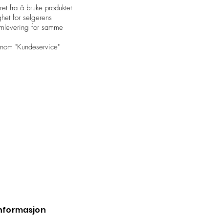
et fra å bruke produktet
ighet for selgerens
 omlevering for samme
ennom "Kundeservice"
nformasjon