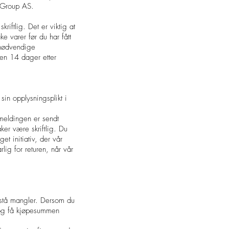
la Group AS.
riftlig. Det er viktig at
e varer før du har fått
unødvendige
nen 14 dager etter
sin opplysningsplikt i
 meldingen er sendt
ker være skriftlig. Du
et initiativ, der vår
lig for returen, når vår
ppstå mangler. Dersom du
t og få kjøpesummen