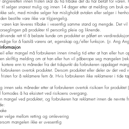
angreretten innen fristen skal du ha tilbake det du har betalt for varen. 
r til selger snarest mulig -og innen 14 dager etter at melding om bruk av 
ke selv, med mindre selger har misligholdt avtalen eller selger i henhold
den bestilte vare ikke var tilgjengelig.
 at varen kan leveres tilbake i vesentlig samme stand og mengde. Det vil 
 forseglingen på produkter til personlig pleie og liknende.
drivende rett til å belaste kunde om produktet er påført en verdireduksjo
ndige for å fastslå varens art, egenskap og/eller funksjon. (jr. Ang An
informasjon
il eller mangel må forbrukeren innen rimelig tid etter at han eller hun 
n skriftlig melding om at han eller hun vil påberope seg mangelen (rekl
ke kortere enn to måneder fra det tidspunkt da forbrukeren oppdaget ma
at forbrukeren overtok produktet. Dersom produktet eller deler av det ved 
fristen for å reklamere fem år. Hvis forbrukeren ikke reklamerer i tide tap
 innen seks måneder etter at forbrukeren overtok risikoen for produktet 
al formodes å ha eksistert ved risikoens overgang.
n mangel ved produktet, og forbrukeren har reklamert innen de nevnte fr
de:
bake
ger velge mellom retting og omlevering
ersom mangelen ikke er uvesentlig