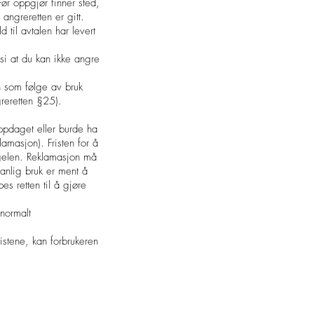
Før oppgjør finner sted,
angreretten er gitt.
 til avtalen har levert
si at du kan ikke angre
n som følge av bruk
greretten §25).
oppdaget eller burde ha
amasjon). Fristen for å
ngelen. Reklamasjon må
vanlig bruk er ment å
es retten til å gjøre
(normalt
istene, kan forbrukeren