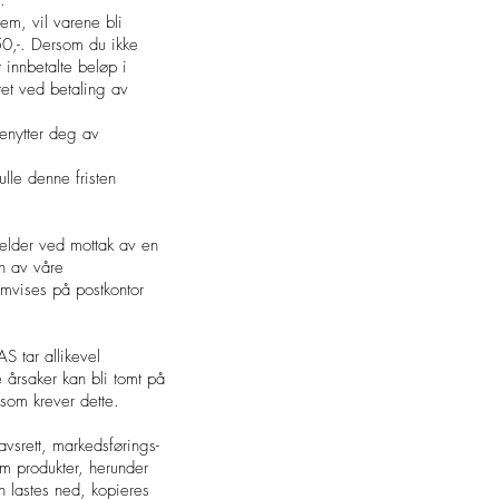
.
em, vil varene bli
r 150,-. Dersom du ikke
t innbetalte beløp i
ttet ved betaling av
benytter deg av
ulle denne fristen
jelder ved mottak av en
en av våre
emvises på postkontor
S tar allikevel
 årsaker kan bli tomt på
 som krever dette.
vsrett, markedsførings-
m produkter, herunder
n lastes ned, kopieres