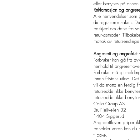
eller benyttes på annen 
Reklamasjon og angrere
Alle henvendelser som gj
du registrerer saken. Du
beskjed om dette fra s
returkostnader. Tilbake
mottak av retursendinge
Angrerett og angrefrist 
Forbruker kan gå fra avt
henhold til angrerettlov
Forbruker må gi melding
innen fristens utløp. De
vil da motta en ferdig fr
returseddel ikke benytte
returseddel ikke benytte
Calla Group AS
Bru-Fjellveien 32
1404 Siggerud
Angrerettloven griper ik
beholder varen kan du p
tilbake.