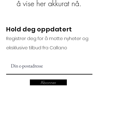
å vise her akkurat nå.
Hold deg oppdatert
Registrer deg for å motte nyheter og
eksklusive tilbud fra Calla.no
Abonner
Kundeservic
Informasjon
e